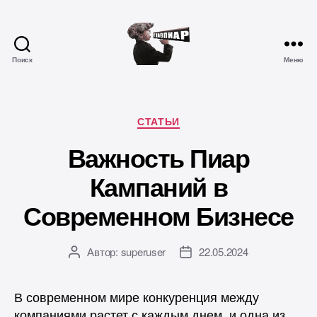
Поиск
Меню
Главпиар
Рубрики
СТАТЬИ
Важность Пиар
Кампаний в
Современном Бизнесе
Автор:
superuser
22.05.2024
Автор
Дата
записи
записи
В современном мире конкуренция между
компаниями растет с каждым днем, и одна из