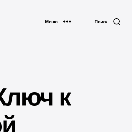
Меню
Поиск
Ключ к
ой