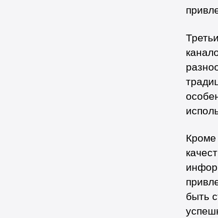
привл
Треть
канал
разно
тради
особен
испол
Кроме
качест
информ
привле
быть с
успеш