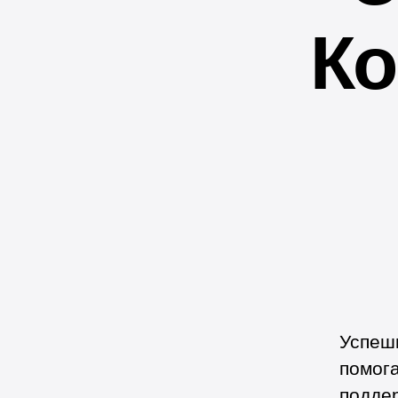
Ко
Успешн
помога
подде