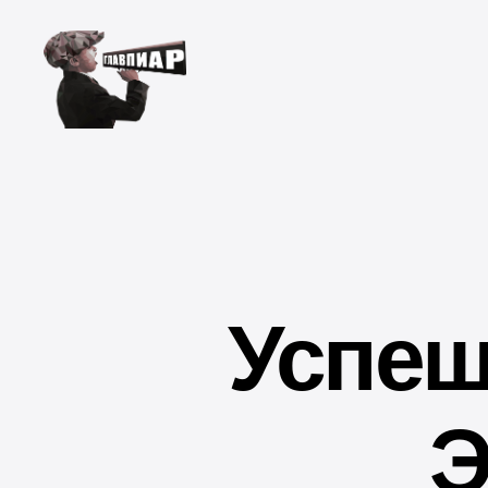
Главпиар
Успеш
Э