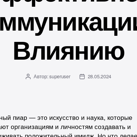
ммуникаци
Влиянию
Автор:
superuser
28.05.2024
Автор
Дата
записи
записи
ый пиар — это искусство и наука, которые
ют организациям и личностям создавать и
рживать положительный имидж. Но что делае