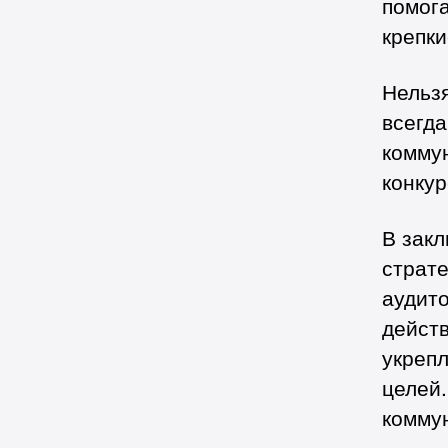
помога
крепк
Нельзя
всегда
комму
конкур
В зак
страте
аудит
дейст
укреп
целей
комму