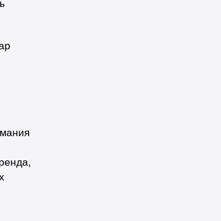
ь
ар
имания
ренда,
х