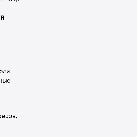
ый
ели,
чные
ресов,