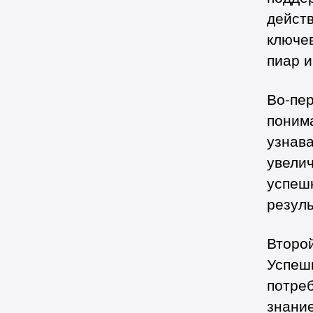
дейст
ключе
пиар и
Во-пер
поним
узнав
увелич
успеш
резуль
Второ
Успешн
потреб
знание