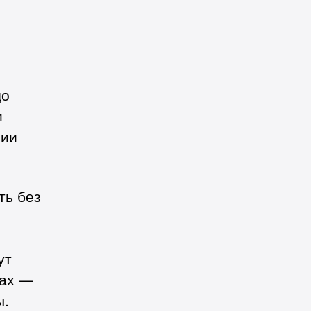
до
и
нии
ть без
ут
гах —
ы.