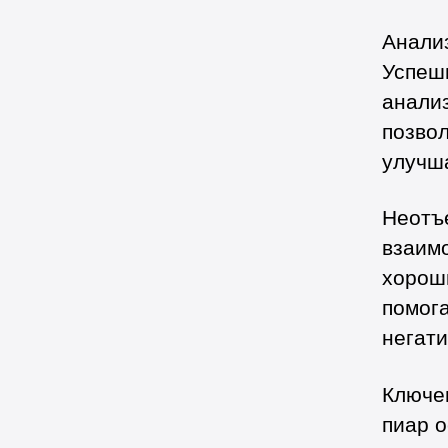
Анализ
Успеш
анали
позво
улучш
Неотъ
взаим
хорош
помога
негати
Ключе
пиар о