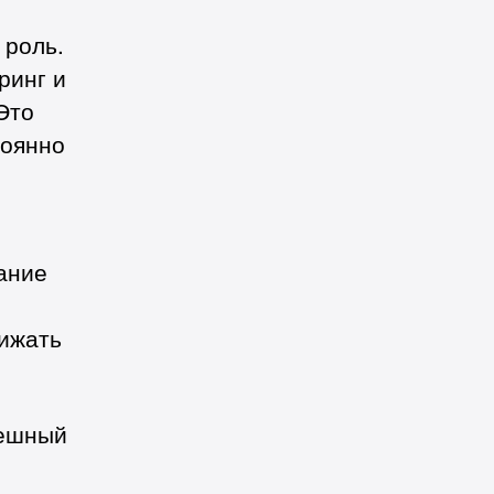
 роль.
ринг и
Это
тоянно
ание
нижать
пешный
о