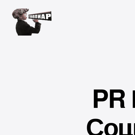
Главпиар
PR 
Соц