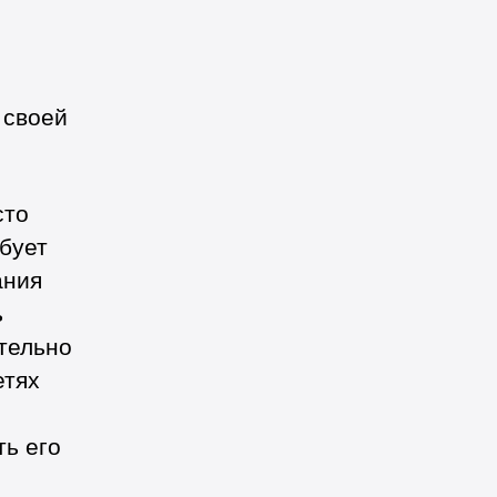
 своей
сто
ебует
ания
ь
тельно
етях
ть его