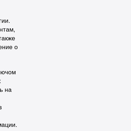
гии.
нтам,
также
ение о
лючом
к
ь на
в
мации.