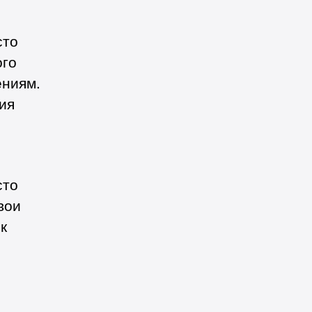
сто
ого
ениям.
ия
сто
вои
к