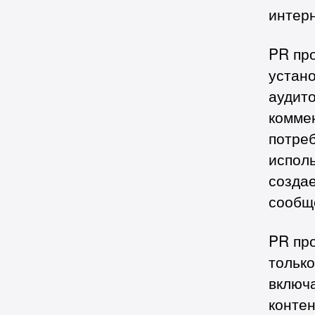
интерн
PR пр
устан
аудито
комме
потреб
испол
созда
сообщ
PR пр
только
включ
контен