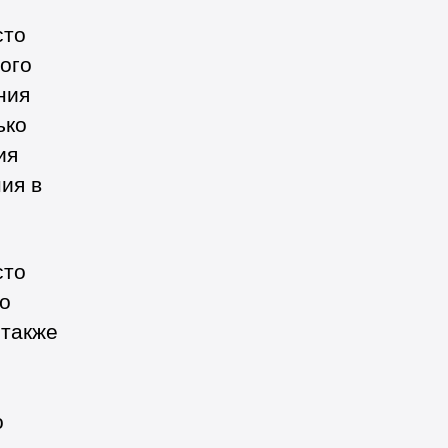
сто
ного
ния
ько
ия
ия в
сто
но
 также
о