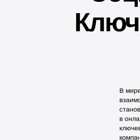
Ключ
В мир
взаим
стано
в онла
ключе
компан