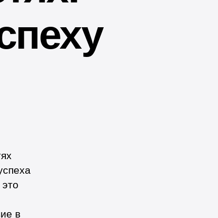
спеху
тях
успеха
 это
ие в