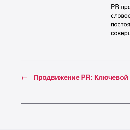
PR пр
словос
постоя
совер
←
Продвижение PR: Ключевой 