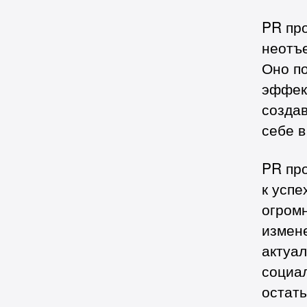
PR пр
неотъ
Оно по
эффект
созда
себе в
PR пр
к успе
огромн
измен
актуал
социа
остат