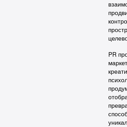
взаимо
продв
контро
простр
целево
PR пр
маркет
креат
психо
проду
отобра
превр
способ
уника