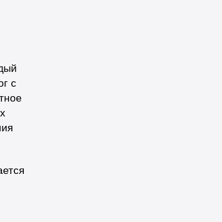
ждый
г с
нтное
х
ния
ается