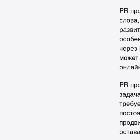
PR пр
слова,
развит
особе
через
может
онлай
PR пр
задача
требуе
постоя
продв
остав