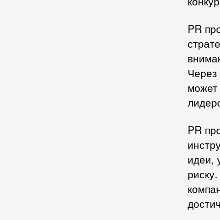
конку
PR пр
страте
вниман
Через
может 
лидеро
PR пр
инстру
идеи, 
риску.
компа
достич